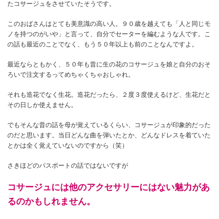
たコサージュをさせていたそうです。
このおばさんはとても美意識の高い人。９０歳を越えても「人と同じモ
ノを持つのがいや」と言って、自分でセーターを編むような人です。こ
の話も最近のことでなく、もう５０年以上も前のことなんですよ。
最近ならともかく、５０年も昔に生の花のコサージュを娘と自分のおそ
ろいで注文するってめちゃくちゃおしゃれ。
それも造花でなく生花。造花だったら、２度３度使えるけど、生花だと
その日しか使えません。
でもそんな昔の話を母が覚えているくらい、コサージュが印象的だった
のだと思います。当日どんな曲を弾いたとか、どんなドレスを着ていた
とかは全く覚えていないのですから（笑）
さきほどのパスポートの話ではないですが
コサージュには他のアクセサリーにはない魅力があ
るのかもしれません。