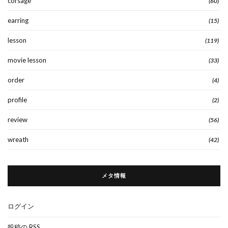
corsage
(60)
earring
(15)
lesson
(119)
movie lesson
(33)
order
(4)
profile
(2)
review
(56)
wreath
(42)
メタ情報
ログイン
投稿の
RSS