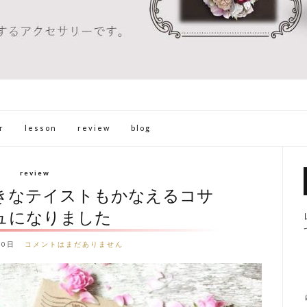
r
lesson
review
blog
review
きなテイストもかなえるコサ
ュになりました
30日
コメントはまだありません