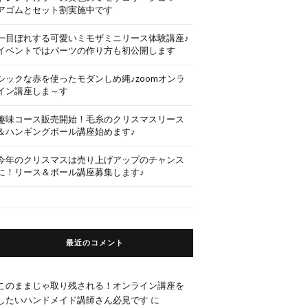
アゴムとセット割実施中です
一目ぼれする可愛いミモザミニリース体験講座♪
イベントではパーツの作り方も初公開します
シックな赤を使ったモダンしめ縄♪zoomオンラ
イン講座しま～す
趣味コース販売開始！毛糸のクリスマスリース
＆ハンギングボール講座始めます♪
今年のクリスマスは売り上げアップのチャンス
に！リース＆ボール講座募集します♪
最近のコメント
このままじゃ取り残される！オンライン講座を
したいハンドメイド講師さん必見です
に