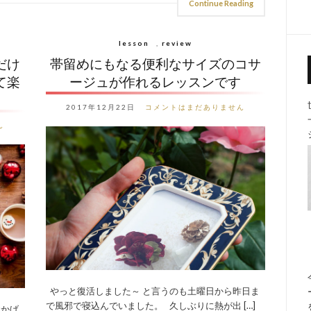
Continue Reading
lesson
,
review
だけ
帯留めにもなる便利なサイズのコサ
て楽
ージュが作れるレッスンです
2017年12月22日
コメントはまだありません
ん
やっと復活しました～ と言うのも土曜日から昨日ま
で風邪で寝込んでいました。 久しぶりに熱が出 […]
おかげ