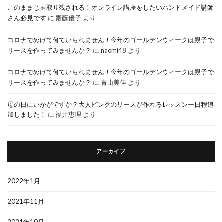
このままじゃ取り残される！オンライン講座をしたいハンドメイド講師
さん必見です
に
齋藤優子
より
コロナでめげて何ていられません！今年のゴールデンウィークは親子で
リースを作ってみませんか？
に
naomi48
より
コロナでめげて何ていられません！今年のゴールデンウィークは親子で
リースを作ってみませんか？
に
青山美佳
より
母の日にいかがですか？大人ピンクのリースが作れるレッスンー日程追
加しました！
に
福井恵理
より
アーカイブ
2022年1月
2021年11月
2021年10月