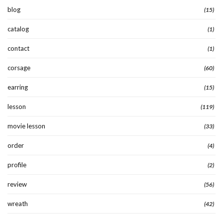
blog
(15)
catalog
(1)
contact
(1)
corsage
(60)
earring
(15)
lesson
(119)
movie lesson
(33)
order
(4)
profile
(2)
review
(56)
wreath
(42)