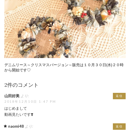
デニムリース～クリスマスバージョン～販売は１０月３０日(水)２０時
から開始です♡
2件のコメント
山田好美
より:
返信
2018年12月10日 1:47 PM
はじめまして
動画見たいです❣️
naomi48
より:
返信