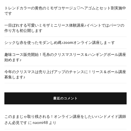
トレンドカラーの黄色のミモザコサージュ♡ヘアゴムとセット割実施中
です
一目ぼれする可愛いミモザミニリース体験講座♪イベントではパーツの
作り方も初公開します
シックな赤を使ったモダンしめ縄♪zoomオンライン講座しま～す
趣味コース販売開始！毛糸のクリスマスリース＆ハンギングボール講座
始めます♪
今年のクリスマスは売り上げアップのチャンスに！リース＆ボール講座
募集します♪
最近のコメント
このままじゃ取り残される！オンライン講座をしたいハンドメイド講師
さん必見です
に
naomi48
より