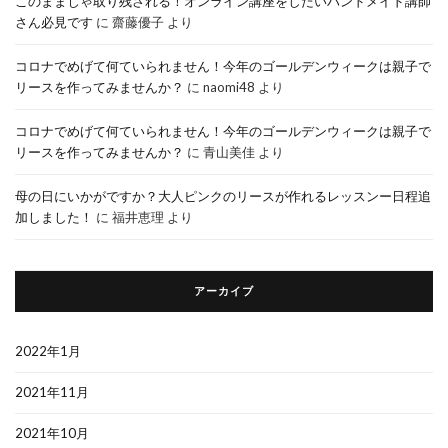
このままじゃ取り残される！オンライン講座をしたいハンドメイド講師
さん必見です
に
齋藤優子
より
コロナでめげて何ていられません！今年のゴールデンウィークは親子で
リースを作ってみませんか？
に
naomi48
より
コロナでめげて何ていられません！今年のゴールデンウィークは親子で
リースを作ってみませんか？
に
青山美佳
より
母の日にいかがですか？大人ピンクのリースが作れるレッスンー日程追
加しました！
に
福井恵理
より
アーカイブ
2022年1月
2021年11月
2021年10月