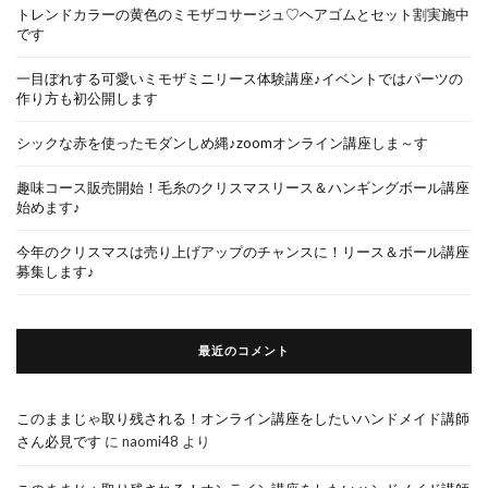
トレンドカラーの黄色のミモザコサージュ♡ヘアゴムとセット割実施中
です
一目ぼれする可愛いミモザミニリース体験講座♪イベントではパーツの
作り方も初公開します
シックな赤を使ったモダンしめ縄♪zoomオンライン講座しま～す
趣味コース販売開始！毛糸のクリスマスリース＆ハンギングボール講座
始めます♪
今年のクリスマスは売り上げアップのチャンスに！リース＆ボール講座
募集します♪
最近のコメント
このままじゃ取り残される！オンライン講座をしたいハンドメイド講師
さん必見です
に
naomi48
より