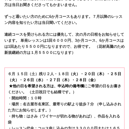
方は当日お聞きくださってもかまいません。
ずっと通いたい方のために6か月コースもあります。７月以降のレッス
ン内容を知りたい方は当日聞いてください。
連続コースを受けられる方には優先して、次の月の日程をお知らせして
います。 単発レッスンは1回６０００円、3か月コース、6か月コースは
は1回あたり５５００円になりますので、お得です。 （花材高騰のため
新規継続の方は１月５５００になります）
６月 １５日（土）残り２人・１８日
（火）・２０日
（木）
・２５日
（火）・
２６
日（水）・２７
日（木）・２８日（金）
★他の日を希望される方は、申込時の備考欄
にご希望の日をお書き
ください。 （土日祝日でも結構です。）
・開始時間：１０時
・場所：名古屋市名東区、最寄りの駅より徒歩７分 （申し込みされ
た方にお知らせします。）
・持ち物：はさみ（ワイヤーが切れる物があれば）、作品を入れる
袋
・レッスン代金：コース申し込みの方は３３０００円または１６５