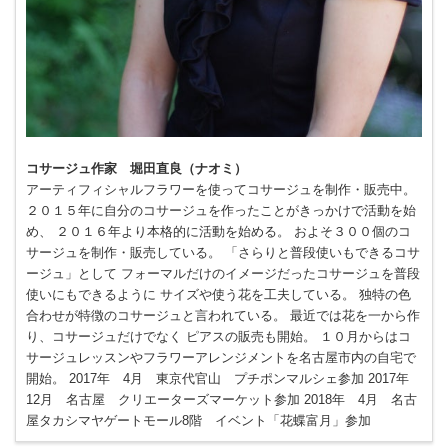
コサージュ作家 堀田直良（ナオミ）
アーティフィシャルフラワーを使ってコサージュを制作・販売中。
２０１５年に自分のコサージュを作ったことがきっかけで活動を始
め、 ２０１６年より本格的に活動を始める。 およそ３００個のコ
サージュを制作・販売している。 「さらりと普段使いもできるコサ
ージュ」として フォーマルだけのイメージだったコサージュを普段
使いにもできるように サイズや使う花を工夫している。 独特の色
合わせが特徴のコサージュと言われている。 最近では花を一から作
り、コサージュだけでなく ピアスの販売も開始。 １０月からはコ
サージュレッスンやフラワーアレンジメントを名古屋市内の自宅で
開始。 2017年 4月 東京代官山 プチポンマルシェ参加 2017年
12月 名古屋 クリエーターズマーケット参加 2018年 4月 名古
屋タカシマヤゲートモール8階 イベント「花蝶富月」参加