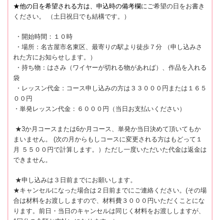
★他の日を希望される方は、申込時の備考欄
にご希望の日をお書き
ください。 （土日祝日でも結構です。）
・開始時間：１０時
・場所：名古屋市名東区、最寄りの駅より徒歩７分 （申し込みさ
れた方にお知らせします。）
・持ち物：はさみ（ワイヤーが切れる物があれば）、作品を入れる
袋
・レッスン代金：コース申し込みの方は３３０００円または１６５
００円
・単発レッスン代金：６０００円（当日お支払いください）
★3か月コースまたは6か月コース、単発か当日決めて頂いてもか
まいません。 (次の月からもしコースに変更される方はもどって１
月 ５５００円で計算します。）ただし一度いただいた代金は返金は
できません。
★申し込みは３日前までにお願いします。
★キャンセルになった場合は２日前までにご連絡ください。(その場
合は材料をお渡ししますので、材料費３０００円いただくことにな
ります。前日・当日のキャンセルは同じく材料をお渡ししますが、