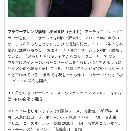
フラワーアレンジ講師 堀田直良（ナオミ）
アーティフィシャルフ
ラワーを使ってコサージュを制作・販売中。 ２０１５年に自分のコ
サージュを作ったことがきっかけで活動を始め、 ２０１６年より本
格的に活動を始める。 およそ３００個のコサージュを制作・販売し
ている。 「さらりと普段使いもできるコサージュ」として フォー
マルだけのイメージだったコサージュを普段使いにもできるように
サイズや使う花を工夫している。 独特の色合わせが特徴のコサージ
ュと言われている。 最近では花を一から作り、コサージュだけでな
く ピアスの販売も開始。
１
０月からはコサージュレッスンやフラワーアレンジメントを名古
屋市内の自宅で開始。
２０１８年よりオンラインで刺繍枠レッスンも開始。 2017年 4
月 東京代官山 プチポンマルシェ参加 2017年 12月 名古屋
クリエーターズマーケット参加 2018年 4月 名古屋タカシマヤゲ
ートモール8階 イベント「花蝶富月」参加