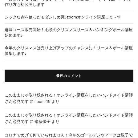
作り方も初公開します
シックな赤を使ったモダンしめ縄♪zoomオンライン講座しま～す
趣味コース販売開始！毛糸のクリスマスリース＆ハンギングボール講座
始めます♪
今年のクリスマスは売り上げアップのチャンスに！リース＆ボール講座
募集します♪
最近のコメント
このままじゃ取り残される！オンライン講座をしたいハンドメイド講師
さん必見です
に
naomi48
より
このままじゃ取り残される！オンライン講座をしたいハンドメイド講師
さん必見です
に
齋藤優子
より
コロナでめげて何ていられません！今年のゴールデンウィークは親子で