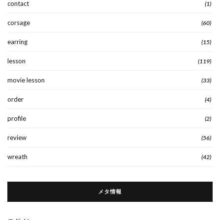
contact
(1)
corsage
(60)
earring
(15)
lesson
(119)
movie lesson
(33)
order
(4)
profile
(2)
review
(56)
wreath
(42)
メタ情報