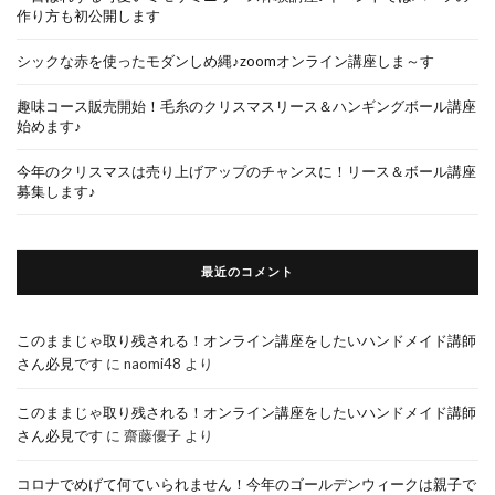
作り方も初公開します
シックな赤を使ったモダンしめ縄♪zoomオンライン講座しま～す
趣味コース販売開始！毛糸のクリスマスリース＆ハンギングボール講座
始めます♪
今年のクリスマスは売り上げアップのチャンスに！リース＆ボール講座
募集します♪
最近のコメント
このままじゃ取り残される！オンライン講座をしたいハンドメイド講師
さん必見です
に
naomi48
より
このままじゃ取り残される！オンライン講座をしたいハンドメイド講師
さん必見です
に
齋藤優子
より
コロナでめげて何ていられません！今年のゴールデンウィークは親子で