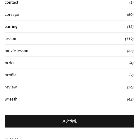
contact
(1)
corsage
(60)
earring
(15)
lesson
(119)
movie lesson
(33)
order
(4)
profile
(2)
review
(56)
wreath
(42)
メタ情報