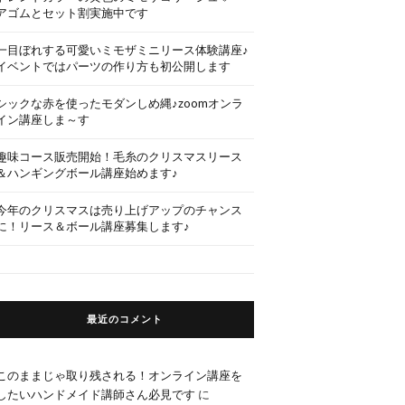
アゴムとセット割実施中です
一目ぼれする可愛いミモザミニリース体験講座♪
イベントではパーツの作り方も初公開します
シックな赤を使ったモダンしめ縄♪zoomオンラ
イン講座しま～す
趣味コース販売開始！毛糸のクリスマスリース
＆ハンギングボール講座始めます♪
今年のクリスマスは売り上げアップのチャンス
に！リース＆ボール講座募集します♪
最近のコメント
このままじゃ取り残される！オンライン講座を
したいハンドメイド講師さん必見です
に