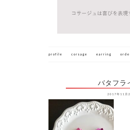
profile
corsage
earring
orde
バタフラ
2017年11月