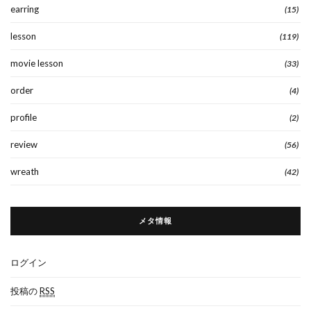
earring
(15)
lesson
(119)
movie lesson
(33)
order
(4)
profile
(2)
review
(56)
wreath
(42)
メタ情報
ログイン
投稿の
RSS