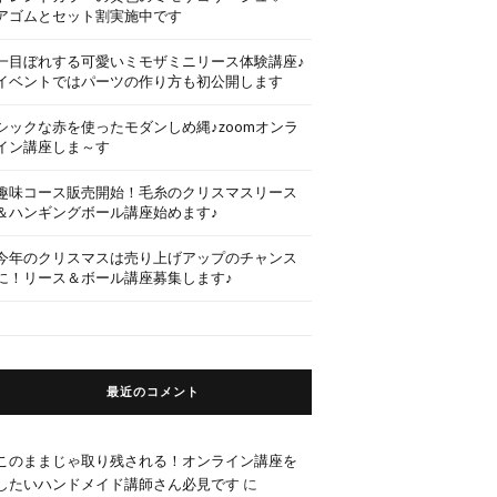
アゴムとセット割実施中です
一目ぼれする可愛いミモザミニリース体験講座♪
イベントではパーツの作り方も初公開します
シックな赤を使ったモダンしめ縄♪zoomオンラ
イン講座しま～す
趣味コース販売開始！毛糸のクリスマスリース
＆ハンギングボール講座始めます♪
今年のクリスマスは売り上げアップのチャンス
に！リース＆ボール講座募集します♪
最近のコメント
このままじゃ取り残される！オンライン講座を
したいハンドメイド講師さん必見です
に