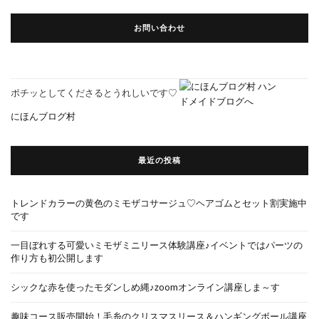
お問い合わせ
ポチッとしてくださるとうれしいです♡
にほんブログ村
最近の投稿
トレンドカラーの黄色のミモザコサージュ♡ヘアゴムとセット割実施中
です
一目ぼれする可愛いミモザミニリース体験講座♪イベントではパーツの
作り方も初公開します
シックな赤を使ったモダンしめ縄♪zoomオンライン講座しま～す
趣味コース販売開始！毛糸のクリスマスリース＆ハンギングボール講座