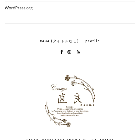
WordPress.org
#404 (タイトルなし)
profile
Olsen WordPress Theme
by
CSSIgniter