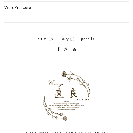
WordPress.org
#404 (タイトルなし)
profile
Olsen WordPress Theme
by
CSSIgniter