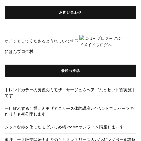
お問い合わせ
ポチッとしてくださるとうれしいです♡
にほんブログ村
最近の投稿
トレンドカラーの黄色のミモザコサージュ♡ヘアゴムとセット割実施中
です
一目ぼれする可愛いミモザミニリース体験講座♪イベントではパーツの
作り方も初公開します
シックな赤を使ったモダンしめ縄♪zoomオンライン講座しま～す
趣味コース販売開始！毛糸のクリスマスリース＆ハンギングボール講座