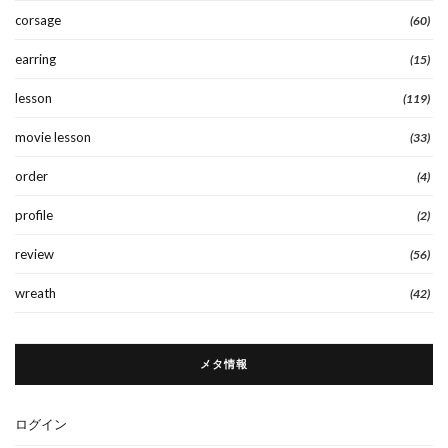
corsage
(60)
earring
(15)
lesson
(119)
movie lesson
(33)
order
(4)
profile
(2)
review
(56)
wreath
(42)
メタ情報
ログイン