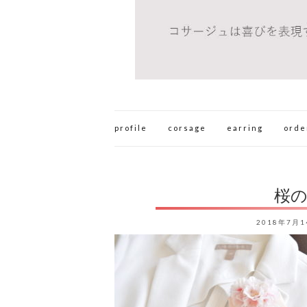
profile
corsage
earring
orde
桜
2018年7月1