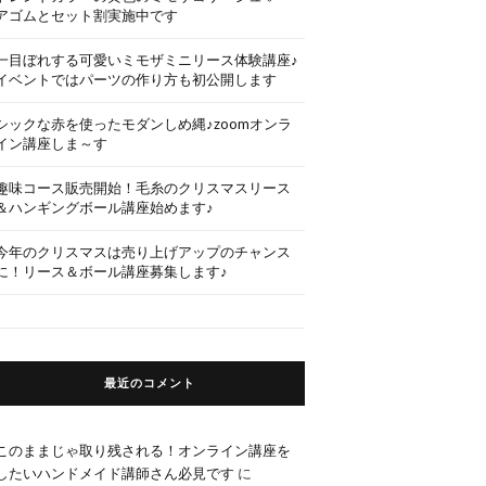
アゴムとセット割実施中です
一目ぼれする可愛いミモザミニリース体験講座♪
イベントではパーツの作り方も初公開します
シックな赤を使ったモダンしめ縄♪zoomオンラ
イン講座しま～す
趣味コース販売開始！毛糸のクリスマスリース
＆ハンギングボール講座始めます♪
今年のクリスマスは売り上げアップのチャンス
に！リース＆ボール講座募集します♪
最近のコメント
このままじゃ取り残される！オンライン講座を
したいハンドメイド講師さん必見です
に