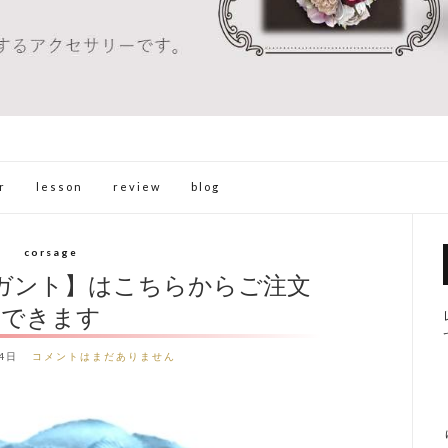
r
lesson
review
blog
corsage
ガント】はこちらからご注文
できます
4日
コメントはまだありません