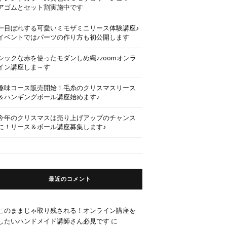
アゴムとセット割実施中です
一目ぼれする可愛いミモザミニリース体験講座♪
イベントではパーツの作り方も初公開します
シックな赤を使ったモダンしめ縄♪zoomオンラ
イン講座しま～す
趣味コース販売開始！毛糸のクリスマスリース
＆ハンギングボール講座始めます♪
今年のクリスマスは売り上げアップのチャンス
に！リース＆ボール講座募集します♪
最近のコメント
このままじゃ取り残される！オンライン講座を
したいハンドメイド講師さん必見です
に