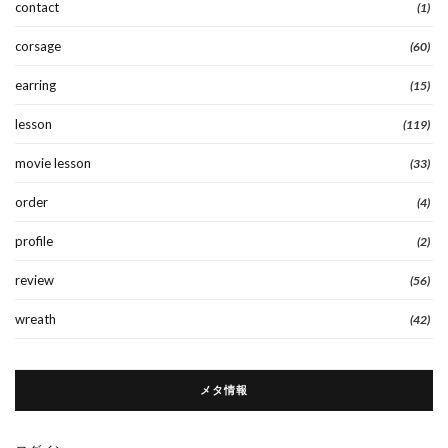
contact
(1)
corsage
(60)
earring
(15)
lesson
(119)
movie lesson
(33)
order
(4)
profile
(2)
review
(56)
wreath
(42)
メタ情報