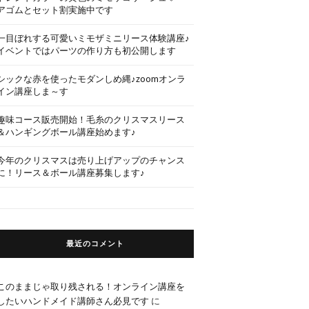
アゴムとセット割実施中です
一目ぼれする可愛いミモザミニリース体験講座♪
イベントではパーツの作り方も初公開します
シックな赤を使ったモダンしめ縄♪zoomオンラ
イン講座しま～す
趣味コース販売開始！毛糸のクリスマスリース
＆ハンギングボール講座始めます♪
今年のクリスマスは売り上げアップのチャンス
に！リース＆ボール講座募集します♪
最近のコメント
このままじゃ取り残される！オンライン講座を
したいハンドメイド講師さん必見です
に