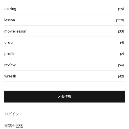
earring
(15)
lesson
(119)
movie lesson
(33)
order
(4)
profile
(2)
review
(56)
wreath
(42)
メタ情報
ログイン
投稿の
RSS