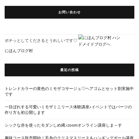
お問い合わせ
ポチッとしてくださるとうれしいです♡
にほんブログ村
最近の投稿
トレンドカラーの黄色のミモザコサージュ♡ヘアゴムとセット割実施中
です
一目ぼれする可愛いミモザミニリース体験講座♪イベントではパーツの
作り方も初公開します
シックな赤を使ったモダンしめ縄♪zoomオンライン講座しま～す
趣味コース販売開始！毛糸のクリスマスリース＆ハンギングボール講座