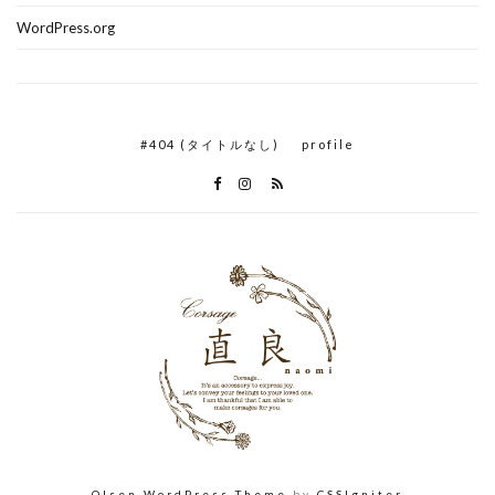
WordPress.org
#404 (タイトルなし)
profile
Olsen WordPress Theme
by
CSSIgniter