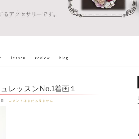
r
lesson
review
blog
ュレッスンNo.1着画１
9日
コメントはまだありません