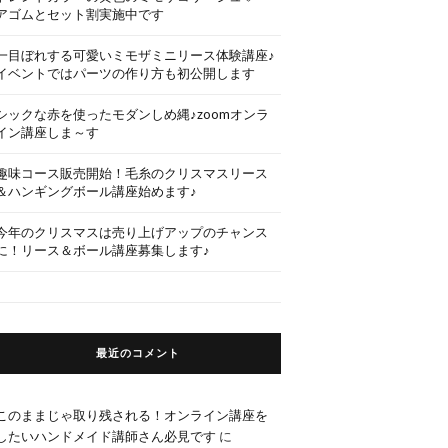
アゴムとセット割実施中です
一目ぼれする可愛いミモザミニリース体験講座♪
イベントではパーツの作り方も初公開します
シックな赤を使ったモダンしめ縄♪zoomオンラ
イン講座しま～す
趣味コース販売開始！毛糸のクリスマスリース
＆ハンギングボール講座始めます♪
今年のクリスマスは売り上げアップのチャンス
に！リース＆ボール講座募集します♪
最近のコメント
このままじゃ取り残される！オンライン講座を
したいハンドメイド講師さん必見です
に