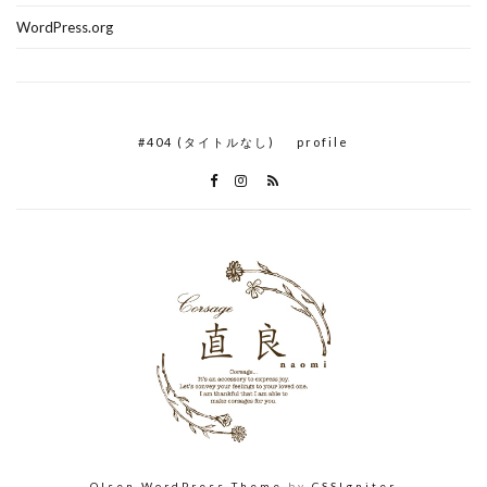
WordPress.org
#404 (タイトルなし)
profile
Olsen WordPress Theme
by
CSSIgniter