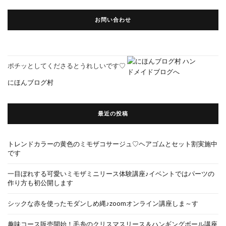
お問い合わせ
ポチッとしてくださるとうれしいです♡
にほんブログ村
最近の投稿
トレンドカラーの黄色のミモザコサージュ♡ヘアゴムとセット割実施中
です
一目ぼれする可愛いミモザミニリース体験講座♪イベントではパーツの
作り方も初公開します
シックな赤を使ったモダンしめ縄♪zoomオンライン講座しま～す
趣味コース販売開始！毛糸のクリスマスリース＆ハンギングボール講座