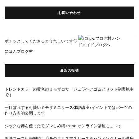
お問い合わせ
ポチッとしてくださるとうれしいです♡
にほんブログ村
最近の投稿
トレンドカラーの黄色のミモザコサージュ♡ヘアゴムとセット割実施中
です
一目ぼれする可愛いミモザミニリース体験講座♪イベントではパーツの
作り方も初公開します
シックな赤を使ったモダンしめ縄♪zoomオンライン講座しま～す
趣味コース販売開始！毛糸のクリスマスリース＆ハンギングボール講座